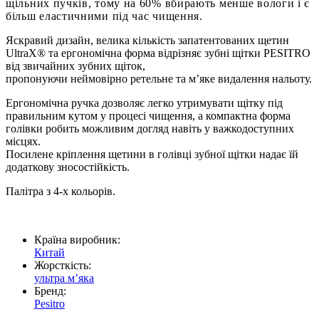
щільних пучків, тому на 60% вбирають менше вологи і є
більш еластичними під час чищення.
Яскравий дизайн, велика кількість запатентованих щетин
UltraX® та ергономічна форма відрізняє зубні щітки PESITRO
від звичайних зубних щіток,
пропонуючи неймовірно ретельне та м’яке видалення нальоту.
Ергономічна ручка дозволяє легко утримувати щітку під
правильним кутом у процесі чищення, а компактна форма
голівки робить можливим догляд навіть у важкодоступних
місцях.
Посилене кріплення щетини в голівці зубної щітки надає їй
додаткову зносостійкість.
Палітра з 4-х кольорів.
Країна виробник:
Китай
Жорсткість:
ультра мʼяка
Бренд:
Pesitro