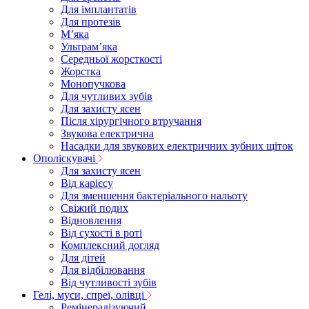
Для імплантатів
Для протезів
Мʼяка
Ультрамʼяка
Середньої жорсткості
Жорстка
Монопучкова
Для чутливих зубів
Для захисту ясен
Після хірургічного втручання
Звукова електрична
Насадки для звукових електричних зубних щіток
Ополіскувачі
Для захисту ясен
Від карієсу
Для зменшення бактеріального нальоту
Свіжий подих
Відновлення
Від сухості в роті
Комплексний догляд
Для дітей
Для відбілювання
Від чутливості зубів
Гелі, муси, спреї, олівці
Ремінералізуючий