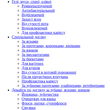
Гелі, муси, спреї, олівці
Ремінералізуючий
Антибактеріальний
Відбілюючий
Захист ясен
Від сухості рота
Відновлюючий
Для профілактики карієсу
Спеціальний догляд
За яснами
За протезами, коронками, вінірами
За язиком
За імплантатами
За брекетами
Для вагітних
Для курців
Від сухості в ротовій порожнині
Після хірургічних втручань
Профілактика карієсу
За зубними протезами, елайнерами, ретейнерами
Девайси по догляду за зубами, яснами, язиком
Йоржики, зубочистки
Очищувач для язика
Флоси, нитки, суперфлоси
Смужки