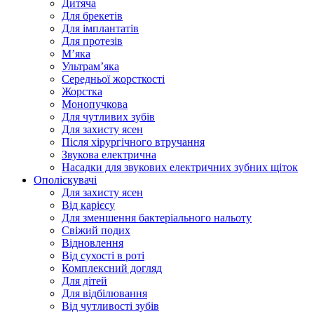
Дитяча
Для брекетів
Для імплантатів
Для протезів
Мʼяка
Ультрамʼяка
Середньої жорсткості
Жорстка
Монопучкова
Для чутливих зубів
Для захисту ясен
Після хірургічного втручання
Звукова електрична
Насадки для звукових електричних зубних щіток
Ополіскувачі
Для захисту ясен
Від карієсу
Для зменшення бактеріального нальоту
Свіжий подих
Відновлення
Від сухості в роті
Комплексний догляд
Для дітей
Для відбілювання
Від чутливості зубів