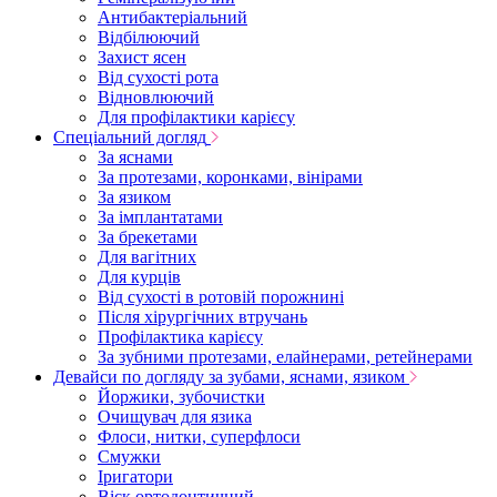
Антибактеріальний
Відбілюючий
Захист ясен
Від сухості рота
Відновлюючий
Для профілактики карієсу
Спеціальний догляд
За яснами
За протезами, коронками, вінірами
За язиком
За імплантатами
За брекетами
Для вагітних
Для курців
Від сухості в ротовій порожнині
Після хірургічних втручань
Профілактика карієсу
За зубними протезами, елайнерами, ретейнерами
Девайси по догляду за зубами, яснами, язиком
Йоржики, зубочистки
Очищувач для язика
Флоси, нитки, суперфлоси
Смужки
Іригатори
Віск ортодонтичний