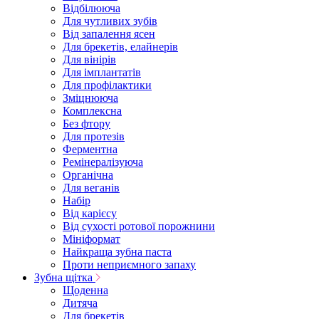
Відбілююча
Для чутливих зубів
Від запалення ясен
Для брекетів, елайнерів
Для вінірів
Для імплантатів
Для профілактики
Зміцнююча
Комплексна
Без фтору
Для протезів
Ферментна
Ремінералізуюча
Органічна
Для веганів
Набір
Від карієсу
Від сухості ротової порожнини
Мініформат
Найкраща зубна паста
Проти неприємного запаху
Зубна щітка
Щоденна
Дитяча
Для брекетів