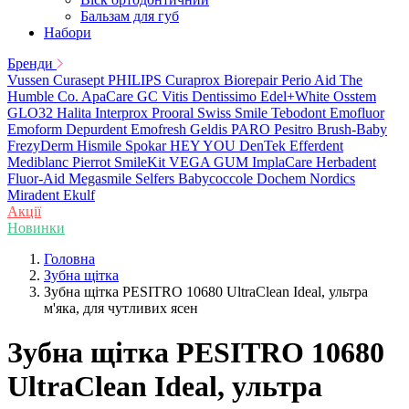
Бальзам для губ
Набори
Бренди
Vussen
Curasept
PHILIPS
Curaprox
Biorepair
Perio Aid
The
Humble Co.
ApaCare
GC
Vitis
Dentissimo
Edel+White
Osstem
GLO32
Halita
Interprox
Prooral
Swiss Smile
Tebodont
Emofluor
Emoform
Depurdent
Emofresh
Geldis
PARO
Pesitro
Brush-Baby
FrezyDerm
Hismile
Spokar
HEY YOU
DenTek
Efferdent
Mediblanc
Pierrot
SmileKit
VEGA
GUM
ImplaCare
Herbadent
Fluor-Aid
Megasmile
Selfers
Babycoccole
Dochem
Nordics
Miradent
Ekulf
Акції
Новинки
Головна
Зубна щітка
Зубна щітка PESITRO 10680 UltraСlean Ideal, ультра
м'яка, для чутливих ясен
Зубна щітка PESITRO 10680
UltraСlean Ideal, ультра