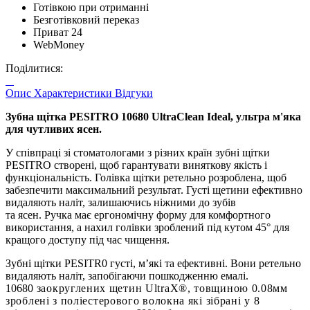
Готівкою при отриманні
Безготівковий переказ
Приват 24
WebMoney
Поділитися:
Опис
Характеристики
Відгуки
Зубна щітка PESITRO 10680 UltraСlean Ideal, ультра м'яка
для чутливих ясен.
У співпраці зі стоматологами з різних країн зубні щітки
PESITRO створені, щоб гарантувати виняткову якість і
функціональність. Голівка щітки ретельно розроблена, щоб
забезпечити максимальний результат. Густі щетини ефективно
видаляють наліт, залишаючись ніжними до зубів
та ясен. Ручка має ергономічну форму для комфортного
використання, а нахил голівки зроблений під кутом 45° для
кращого доступу під час чищення.
Зубні щітки PESITR0 густі, м’які та ефективні. Вони ретельно
видаляють наліт, запобігаючи пошкодженню емалі.
10680
заокруглених щетин
UltraX®
, товщиною
0.08мм
зроблені з поліестерового волокна які зібрані у 8