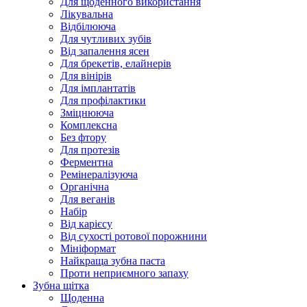
Для щоденного використання
Лікувальна
Відбілююча
Для чутливих зубів
Від запалення ясен
Для брекетів, елайнерів
Для вінірів
Для імплантатів
Для профілактики
Зміцнююча
Комплексна
Без фтору
Для протезів
Ферментна
Ремінералізуюча
Органічна
Для веганів
Набір
Від карієсу
Від сухості ротової порожнини
Мініформат
Найкраща зубна паста
Проти неприємного запаху
Зубна щітка
Щоденна