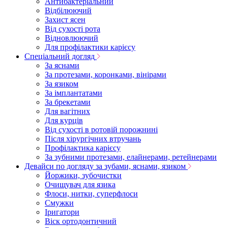
Антибактеріальний
Відбілюючий
Захист ясен
Від сухості рота
Відновлюючий
Для профілактики карієсу
Спеціальний догляд
За яснами
За протезами, коронками, вінірами
За язиком
За імплантатами
За брекетами
Для вагітних
Для курців
Від сухості в ротовій порожнині
Після хірургічних втручань
Профілактика карієсу
За зубними протезами, елайнерами, ретейнерами
Девайси по догляду за зубами, яснами, язиком
Йоржики, зубочистки
Очищувач для язика
Флоси, нитки, суперфлоси
Смужки
Іригатори
Віск ортодонтичний