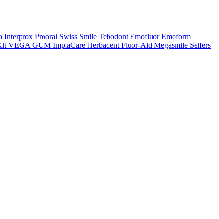
a
Interprox
Prooral
Swiss Smile
Tebodont
Emofluor
Emoform
it
VEGA
GUM
ImplaCare
Herbadent
Fluor-Aid
Megasmile
Selfers