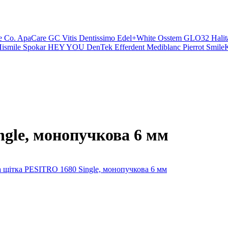
e Co.
ApaCare
GC
Vitis
Dentissimo
Edel+White
Osstem
GLO32
Halit
ismile
Spokar
HEY YOU
DenTek
Efferdent
Mediblanc
Pierrot
SmileK
ngle, монопучкова 6 мм