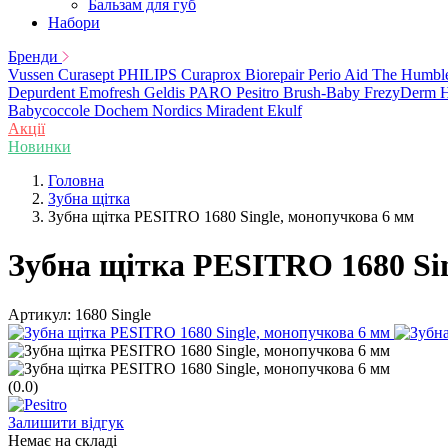
Бальзам для губ
Набори
Бренди
Vussen
Curasept
PHILIPS
Curaprox
Biorepair
Perio Aid
The Humbl
Depurdent
Emofresh
Geldis
PARO
Pesitro
Brush-Baby
FrezyDerm
H
Babycoccole
Dochem
Nordics
Miradent
Ekulf
Акції
Новинки
Головна
Зубна щітка
Зубна щітка PESITRO 1680 Single, монопучкова 6 мм
Зубна щітка PESITRO 1680 Si
Артикул:
1680 Single
(0.0)
Залишити відгук
Немає на складі