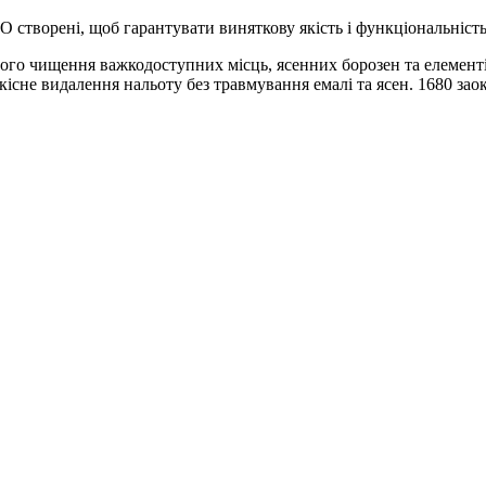
RO створені, щоб гарантувати виняткову якість і функціональніст
ного чищення важкодоступних місць, ясенних борозен та елемент
якісне видалення нальоту без травмування емалі та ясен. 1680 з