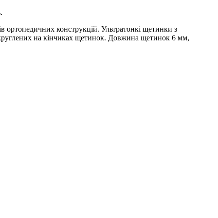
ь.
ів ортопедичних конструкцій. Ультратонкі щетинки з
аокруглених на кінчиках щетинок. Довжина щетинок 6 мм,