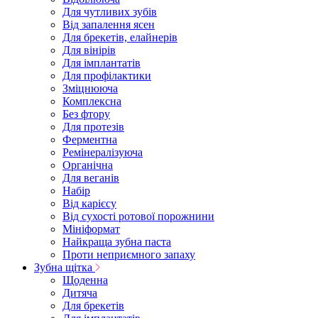
Для чутливих зубів
Від запалення ясен
Для брекетів, елайнерів
Для вінірів
Для імплантатів
Для профілактики
Зміцнююча
Комплексна
Без фтору
Для протезів
Ферментна
Ремінералізуюча
Органічна
Для веганів
Набір
Від карієсу
Від сухості ротової порожнини
Мініформат
Найкраща зубна паста
Проти неприємного запаху
Зубна щітка
Щоденна
Дитяча
Для брекетів