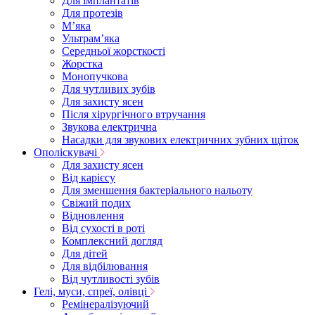
Для імплантатів
Для протезів
Мʼяка
Ультрамʼяка
Середньої жорсткості
Жорстка
Монопучкова
Для чутливих зубів
Для захисту ясен
Після хірургічного втручання
Звукова електрична
Насадки для звукових електричних зубних щіток
Ополіскувачі
Для захисту ясен
Від карієсу
Для зменшення бактеріального нальоту
Свіжий подих
Відновлення
Від сухості в роті
Комплексний догляд
Для дітей
Для відбілювання
Від чутливості зубів
Гелі, муси, спреї, олівці
Ремінералізуючий