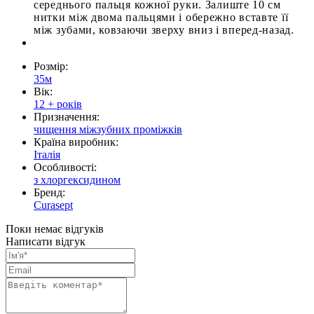
середнього пальця кожної руки.
Залиште 10 см
нитки між двома пальцями і обережно вставте її
між зубами, ковзаючи зверху вниз і вперед-назад.
Розмір:
35м
Вік:
12 + років
Призначення:
чищення міжзубних проміжків
Країна виробник:
Італія
Особливості:
з хлоргексидином
Бренд:
Curasept
Поки немає відгуків
Написати відгук