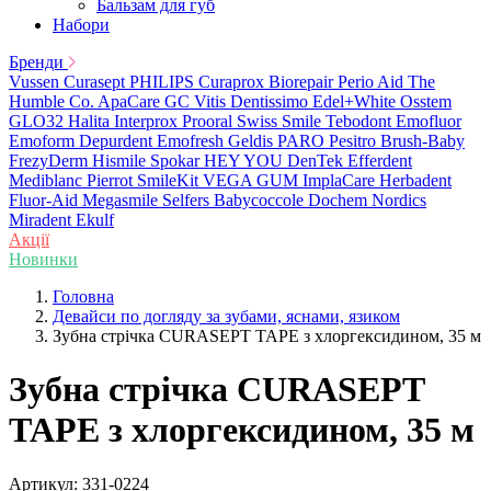
Бальзам для губ
Набори
Бренди
Vussen
Curasept
PHILIPS
Curaprox
Biorepair
Perio Aid
The
Humble Co.
ApaCare
GC
Vitis
Dentissimo
Edel+White
Osstem
GLO32
Halita
Interprox
Prooral
Swiss Smile
Tebodont
Emofluor
Emoform
Depurdent
Emofresh
Geldis
PARO
Pesitro
Brush-Baby
FrezyDerm
Hismile
Spokar
HEY YOU
DenTek
Efferdent
Mediblanc
Pierrot
SmileKit
VEGA
GUM
ImplaCare
Herbadent
Fluor-Aid
Megasmile
Selfers
Babycoccole
Dochem
Nordics
Miradent
Ekulf
Акції
Новинки
Головна
Девайси по догляду за зубами, яснами, язиком
Зубна стрічка CURASEPT TAPЕ з хлоргексидином, 35 м
Зубна стрічка CURASEPT
TAPЕ з хлоргексидином, 35 м
Артикул:
331-0224