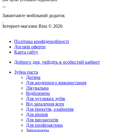
Завантажте мобільний додаток
Інтернет-магазин Risu © 2026
Політика конфіденційності
Договір оферти
Карта сайту
Доброго дня,
увійдіть в особистий кабінет
Зубна паста
Дитяча
Для щоденного використання
Лікувальна
Відбілююча
Для чутливих зубів
Від запалення ясен
Для брекетів, елайнерів
Для вінірів
Для імплантатів
Для профілактики
Зміцнююча