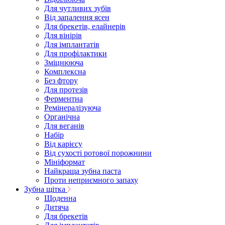
Для чутливих зубів
Від запалення ясен
Для брекетів, елайнерів
Для вінірів
Для імплантатів
Для профілактики
Зміцнююча
Комплексна
Без фтору
Для протезів
Ферментна
Ремінералізуюча
Органічна
Для веганів
Набір
Від карієсу
Від сухості ротової порожнини
Мініформат
Найкраща зубна паста
Проти неприємного запаху
Зубна щітка
Щоденна
Дитяча
Для брекетів