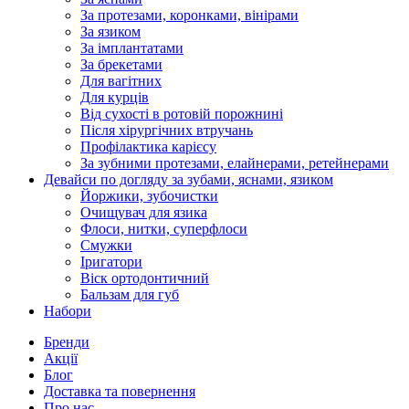
За протезами, коронками, вінірами
За язиком
За імплантатами
За брекетами
Для вагітних
Для курців
Від сухості в ротовій порожнині
Після хірургічних втручань
Профілактика карієсу
За зубними протезами, елайнерами, ретейнерами
Девайси по догляду за зубами, яснами, язиком
Йоржики, зубочистки
Очищувач для язика
Флоси, нитки, суперфлоси
Смужки
Іригатори
Віск ортодонтичний
Бальзам для губ
Набори
Бренди
Акції
Блог
Доставка та повернення
Про нас