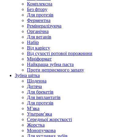
Комплексна
Без фтору
Для протезів
Ферментна
Ремінералізуюча
Органічна
Для веганів
Набір
Від карієсу
Від сухості ротової порожнини
Мініформат
Найкраща зубна паста
Проти неприємного запаху
Зубна щітка
Щоденна
Дитяча
Для брекетів
Для імплантатів
Для протезів
Мʼяка
Ультрамʼяка
Середньої жорсткості
Жорстка
Монопучкова
Для чутливих зубів