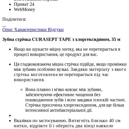
Приват 24
WebMoney
Поділитися:
Опис
Характеристики
Відгуки
Зубна стрічка CURASEPT TAPЕ з хлоргексидином, 35 м
Якщо ви шукаєте міцну нитку, яка не перетирається в
процесі використання, це продукт для вас.
Ця гладкоковзаюча міцна стрічка підійде, якщо проміжки
між зубами особливо вузькі.
Завдяки матеріалу з якого
стрічка виготовлена
не перетирається
під час
використання.
Вона плавно і м'яко ковзає між зубами,
забезпечуючи ефективне чищення без
пошкодження зубів і ясен завдяки плоскій частині.
Стрічка просочена хлоргексидином, для ще більш
інтенсивної антибактеріальної дії.
Вказівки по застосуванню.
Витягніть близько 40 см
нитки, відріжте її і оберніть два кінці навколо