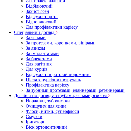
Антибактеріальний
Відбілюючий
Захист ясен
Від сухості рота
Відновлюючий
Для профілактики карієсу
Спеціальний догляд
За яснами
За протезами, коронками, вінірами
За язиком
За імплантатами
За брекетами
Для вагітних
Для курців
Від сухості в ротовій порожнині
Після хірургічних втручань
Профілактика карієсу
За зубними протезами, елайнерами, ретейнерами
Девайси по догляду за зубами, яснами, язиком
Йоржики, зубочистки
Очищувач для язика
Флоси, нитки, суперфлоси
Смужки
Іригатори
Віск ортодонтичний