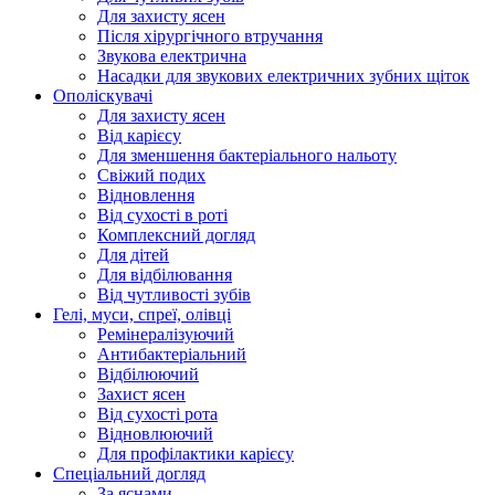
Для захисту ясен
Після хірургічного втручання
Звукова електрична
Насадки для звукових електричних зубних щіток
Ополіскувачі
Для захисту ясен
Від карієсу
Для зменшення бактеріального нальоту
Свіжий подих
Відновлення
Від сухості в роті
Комплексний догляд
Для дітей
Для відбілювання
Від чутливості зубів
Гелі, муси, спреї, олівці
Ремінералізуючий
Антибактеріальний
Відбілюючий
Захист ясен
Від сухості рота
Відновлюючий
Для профілактики карієсу
Спеціальний догляд
За яснами