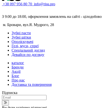
+38 097 956 80 70
info@risu.pro
З 9:00 до 18:00, оформлення замовлень на сайті - цілодобово
м. Бровари, вул.Я. Мудрого, 28
Зубні пасти
Зубні щітки
Ополіскувачі
Гелі, муси, спреї
Спеціальний догляд
Девайси по догляду
каталог
Бренди
Акції
Блог
Про нас
Доставка та повернення
Підписка
Ви були успішно підписані