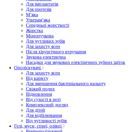
Для імплантатів
Для протезів
Мʼяка
Ультрамʼяка
Середньої жорсткості
Жорстка
Монопучкова
Для чутливих зубів
Для захисту ясен
Після хірургічного втручання
Звукова електрична
Насадки для звукових електричних зубних щіток
Ополіскувачі
Для захисту ясен
Від карієсу
Для зменшення бактеріального нальоту
Свіжий подих
Відновлення
Від сухості в роті
Комплексний догляд
Для дітей
Для відбілювання
Від чутливості зубів
Гелі, муси, спреї, олівці
Ремінералізуючий