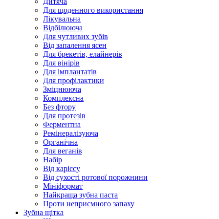
Дитяча
Для щоденного використання
Лікувальна
Відбілююча
Для чутливих зубів
Від запалення ясен
Для брекетів, елайнерів
Для вінірів
Для імплантатів
Для профілактики
Зміцнююча
Комплексна
Без фтору
Для протезів
Ферментна
Ремінералізуюча
Органічна
Для веганів
Набір
Від карієсу
Від сухості ротової порожнини
Мініформат
Найкраща зубна паста
Проти неприємного запаху
Зубна щітка