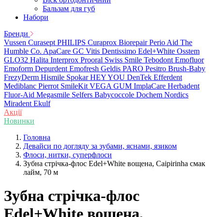
Бальзам для губ
Набори
Бренди
Vussen
Curasept
PHILIPS
Curaprox
Biorepair
Perio Aid
The
Humble Co.
ApaCare
GC
Vitis
Dentissimo
Edel+White
Osstem
GLO32
Halita
Interprox
Prooral
Swiss Smile
Tebodont
Emofluor
Emoform
Depurdent
Emofresh
Geldis
PARO
Pesitro
Brush-Baby
FrezyDerm
Hismile
Spokar
HEY YOU
DenTek
Efferdent
Mediblanc
Pierrot
SmileKit
VEGA
GUM
ImplaCare
Herbadent
Fluor-Aid
Megasmile
Selfers
Babycoccole
Dochem
Nordics
Miradent
Ekulf
Акції
Новинки
Головна
Девайси по догляду за зубами, яснами, язиком
Флоси, нитки, суперфлоси
Зубна стрічка-флос Edel+White вощена, Caipirinha смак
лайм, 70 м
Зубна стрічка-флос
Edel+White вощена,