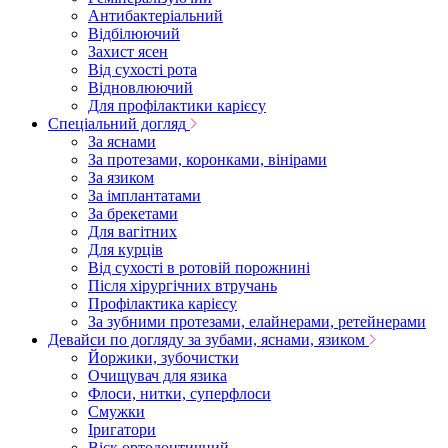
Антибактеріальний
Відбілюючий
Захист ясен
Від сухості рота
Відновлюючий
Для профілактики карієсу
Спеціальний догляд
За яснами
За протезами, коронками, вінірами
За язиком
За імплантатами
За брекетами
Для вагітних
Для курців
Від сухості в ротовій порожнині
Після хірургічних втручань
Профілактика карієсу
За зубними протезами, елайнерами, ретейнерами
Девайси по догляду за зубами, яснами, язиком
Йоржики, зубочистки
Очищувач для язика
Флоси, нитки, суперфлоси
Смужки
Іригатори
Віск ортодонтичний