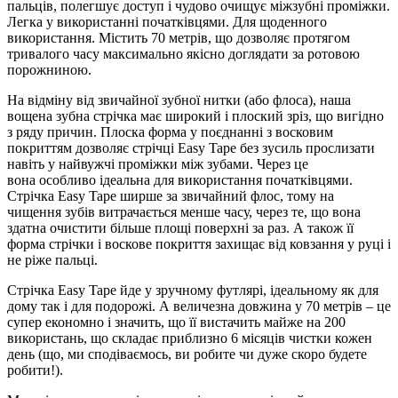
пальців, полегшує доступ і чудово очищує міжзубні проміжки.
Легка у використанні початківцями. Для щоденного
використання. Містить 70 метрів, що дозволяє протягом
тривалого часу максимально якісно доглядати за ротовою
порожниною.
На відміну від звичайної зубної нитки (або флоса), наша
вощена зубна стрічка має широкий і плоский зріз, що вигідно
з ряду причин. Плоска форма у поєднанні з восковим
покриттям дозволяє стрічці Easy Tape без зусиль прослизати
навіть у найвужчі проміжки між зубами. Через це
вона особливо ідеальна для використання початківцями.
Стрічка Easy Tape ширше за звичайний флос, тому на
чищення зубів витрачається менше часу, через те, що вона
здатна очистити більше площі поверхні за раз. А також її
форма стрічки і воскове покриття захищає від ковзання у руці і
не ріже пальці.
Стрічка Easy Tape йде у зручному футлярі, ідеальному як для
дому так і для подорожі. А величезна довжина у 70 метрів – це
супер економно і значить, що її вистачить майже на 200
використань, що складає приблизно 6 місяців чистки кожен
день (що, ми сподіваємось, ви робите чи дуже скоро будете
робити!).