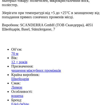
Матеріал товару: поліетилен, мікрокристалічний воск,
поліестер.
Зберігати при температурі від +5 до +25°C в захищеному від
попадання прямих сонячних променів місці.
Виробник:
SCANDERRA GmbH (ТОВ Скандерра), 4051
Швейцарія, Basel, Stänzlergasse, 7
Обʼєм:
70 м
Вік:
12 + років
Призначення:
чищення міжзубних проміжків
Країна виробник:
Швейцарія
Смак:
Лимон
Особливості:
вощена
Бренд:
Edel+White