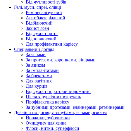
Від чутливості зубів
Гелі, муси, спреї, олівці
Ремінералізуючий
Антибактеріальний
Відбілюючий
Захист ясен
Від сухості рота
Відновлюючий
Для профілактики карієсу
Спеціальний догляд
За яснами
За протезами, коронками, вінірами
За язиком
За імплантатами
За брекетами
Для вагітних
Для курців
Від сухості в ротовій порожнині
Після хірургічних втручань
Профілактика карієсу
За зубними протезами, елайнерами, ретейнерами
Девайси по догляду за зубами, яснами, язиком
Йоржики, зубочистки
Очищувач для язика
Флоси, нитки, суперфлоси