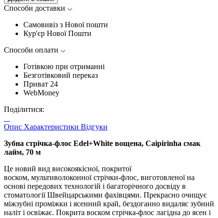
Способи доставки
Самовивіз з Нової пошти
Кур'єр Нової Пошти
Способи оплати
Готівкою при отриманні
Безготівковий переказ
Приват 24
WebMoney
Поділитися:
Опис
Характеристики
Відгуки
Зубна стрічка-флос Edel+White вощена, Caipirinha смак
лайм, 70 м
Це новий вид високоякісної, покритої
воском, мультиволоконної стрічки-флос, виготовленої на
основі передових технологій і багаторічного досвіду в
стоматології Швейцарськими фахівцями. Прекрасно очищує
міжзубні проміжки і ясенний край, бездоганно видаляє зубний
наліт і освіжає. Покрита воском стрічка-флос лагідна до ясен і