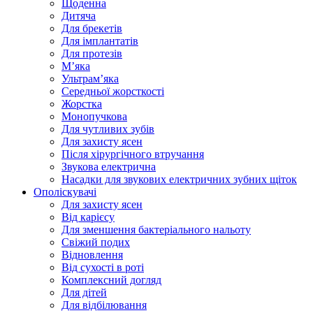
Щоденна
Дитяча
Для брекетів
Для імплантатів
Для протезів
Мʼяка
Ультрамʼяка
Середньої жорсткості
Жорстка
Монопучкова
Для чутливих зубів
Для захисту ясен
Після хірургічного втручання
Звукова електрична
Насадки для звукових електричних зубних щіток
Ополіскувачі
Для захисту ясен
Від карієсу
Для зменшення бактеріального нальоту
Свіжий подих
Відновлення
Від сухості в роті
Комплексний догляд
Для дітей
Для відбілювання