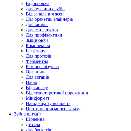
Відбілююча
Для чутливих зубів
Від запалення ясен
Для брекетів, елайнерів
Для вінірів
Для імплантатів
Для профілактики
Зміцнююча
Комплексна
Без фтору
Для протезів
Ферментна
Ремінералізуюча
Органічна
Для веганів
Набір
Від карієсу
Від сухості ротової порожнини
Мініформат
Найкраща зубна паста
Проти неприємного запаху
Зубна щітка
Щоденна
Дитяча
Для брекетів