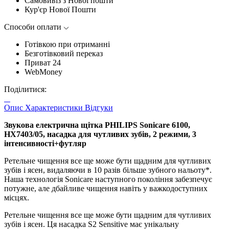
Самовивіз з Нової пошти
Кур'єр Нової Пошти
Способи оплати
Готівкою при отриманні
Безготівковий переказ
Приват 24
WebMoney
Поділитися:
Опис
Характеристики
Відгуки
Звукова електрична щітка PHILIPS Sonicare 6100,
HX7403/05, насадка для чутливих зубів, 2 режими, 3
інтенсивності+футляр
Ретельне чищення все ще може бути щадним для чутливих
зубів і ясен, видаляючи в 10 разів більше зубного нальоту*.
Наша технологія Sonicare наступного покоління забезпечує
потужне, але дбайливе чищення навіть у важкодоступних
місцях.
Ретельне чищення все ще може бути щадним для чутливих
зубів і ясен. Ця насадка S2 Sensitive має унікальну