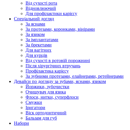
Від сухості рота
Відновлюючий
Для профілактики карієсу
Спеціальний догляд
За яснами
За протезами, коронками, вінірами
За язиком
За імплантатами
За брекетами
Для вагітних
Для курців
Від сухості в ротовій порожнині
Після хірургічних втручань
Профілактика карієсу
За зубними протезами, елайнерами, ретейнерами
Девайси по догляду за зубами, яснами, язиком
Йоржики, зубочистки
Очищувач для язика
Флоси, нитки, суперфлоси
Смужки
Іригатори
Віск ортодонтичний
Бальзам для губ
Набори