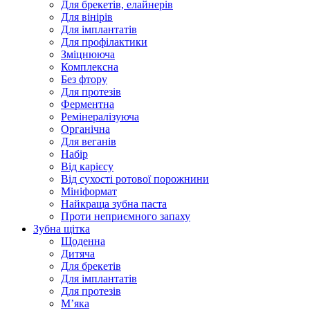
Для брекетів, елайнерів
Для вінірів
Для імплантатів
Для профілактики
Зміцнююча
Комплексна
Без фтору
Для протезів
Ферментна
Ремінералізуюча
Органічна
Для веганів
Набір
Від карієсу
Від сухості ротової порожнини
Мініформат
Найкраща зубна паста
Проти неприємного запаху
Зубна щітка
Щоденна
Дитяча
Для брекетів
Для імплантатів
Для протезів
Мʼяка