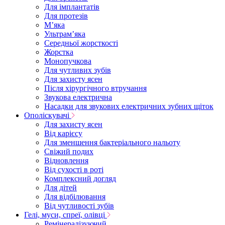
Для імплантатів
Для протезів
Мʼяка
Ультрамʼяка
Середньої жорсткості
Жорстка
Монопучкова
Для чутливих зубів
Для захисту ясен
Після хірургічного втручання
Звукова електрична
Насадки для звукових електричних зубних щіток
Ополіскувачі
Для захисту ясен
Від карієсу
Для зменшення бактеріального нальоту
Свіжий подих
Відновлення
Від сухості в роті
Комплексний догляд
Для дітей
Для відбілювання
Від чутливості зубів
Гелі, муси, спреї, олівці
Ремінералізуючий