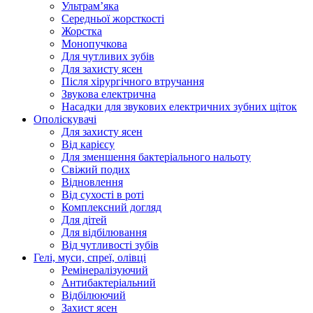
Ультрамʼяка
Середньої жорсткості
Жорстка
Монопучкова
Для чутливих зубів
Для захисту ясен
Після хірургічного втручання
Звукова електрична
Насадки для звукових електричних зубних щіток
Ополіскувачі
Для захисту ясен
Від карієсу
Для зменшення бактеріального нальоту
Свіжий подих
Відновлення
Від сухості в роті
Комплексний догляд
Для дітей
Для відбілювання
Від чутливості зубів
Гелі, муси, спреї, олівці
Ремінералізуючий
Антибактеріальний
Відбілюючий
Захист ясен