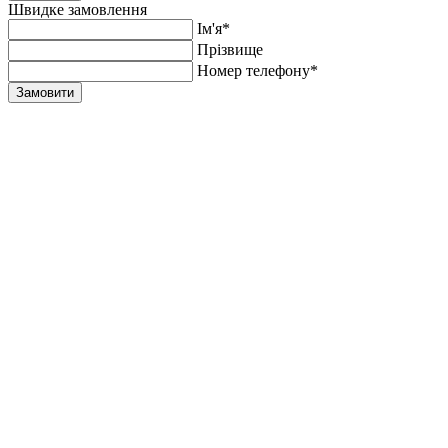
Швидке замовлення
Ім'я*
Прiзвище
Номер телефону*