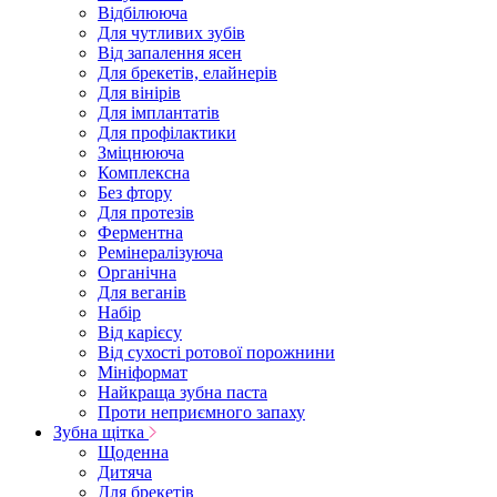
Відбілююча
Для чутливих зубів
Від запалення ясен
Для брекетів, елайнерів
Для вінірів
Для імплантатів
Для профілактики
Зміцнююча
Комплексна
Без фтору
Для протезів
Ферментна
Ремінералізуюча
Органічна
Для веганів
Набір
Від карієсу
Від сухості ротової порожнини
Мініформат
Найкраща зубна паста
Проти неприємного запаху
Зубна щітка
Щоденна
Дитяча
Для брекетів