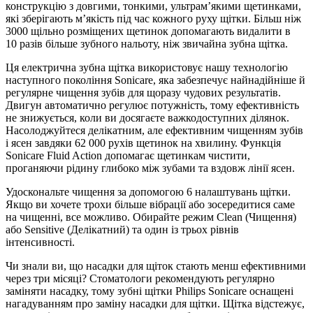
конструкцію з довгими, тонкими, ультрам’якими щетинками,
які зберігають м’якість під час кожного руху щітки. Більш ніж
3000 щільно розміщених щетинок допомагають видалити в
10 разів більше зубного нальоту, ніж звичайна зубна щітка.
Ця електрична зубна щітка використовує нашу технологію
наступного покоління Sonicare, яка забезпечує найнадійніше й
регулярне чищення зубів для щоразу чудових результатів.
Двигун автоматично регулює потужність, тому ефективність
не знижується, коли ви досягаєте важкодоступних ділянок.
Насолоджуйтеся делікатним, але ефективним чищенням зубів
і ясен завдяки 62 000 рухів щетинок на хвилину. Функція
Sonicare Fluid Action допомагає щетинкам чистити,
проганяючи рідину глибоко між зубами та вздовж лінії ясен.
Удоскональте чищення за допомогою 6 налаштувань щітки.
Якщо ви хочете трохи більше вібрації або зосередитися саме
на чищенні, все можливо. Обирайте режим Clean (Чищення)
або Sensitive (Делікатний) та один із трьох рівнів
інтенсивності.
Чи знали ви, що насадки для щіток стають менш ефективними
через три місяці? Стоматологи рекомендують регулярно
заміняти насадку, тому зубні щітки Philips Sonicare оснащені
нагадуванням про заміну насадки для щітки. Щітка відстежує,