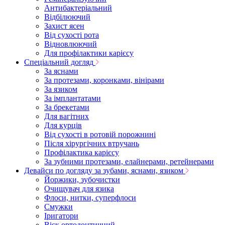
Антибактеріальний
Відбілюючий
Захист ясен
Від сухості рота
Відновлюючий
Для профілактики карієсу
Спеціальний догляд
За яснами
За протезами, коронками, вінірами
За язиком
За імплантатами
За брекетами
Для вагітних
Для курців
Від сухості в ротовій порожнині
Після хірургічних втручань
Профілактика карієсу
За зубними протезами, елайнерами, ретейнерами
Девайси по догляду за зубами, яснами, язиком
Йоржики, зубочистки
Очищувач для язика
Флоси, нитки, суперфлоси
Смужки
Іригатори
Віск ортодонтичний