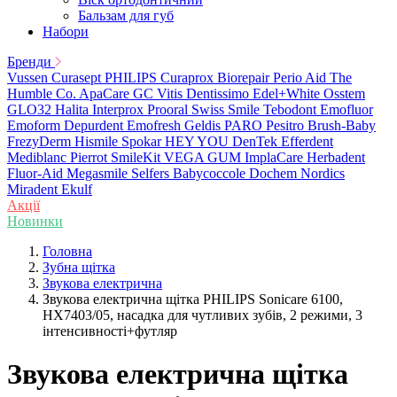
Бальзам для губ
Набори
Бренди
Vussen
Curasept
PHILIPS
Curaprox
Biorepair
Perio Aid
The
Humble Co.
ApaCare
GC
Vitis
Dentissimo
Edel+White
Osstem
GLO32
Halita
Interprox
Prooral
Swiss Smile
Tebodont
Emofluor
Emoform
Depurdent
Emofresh
Geldis
PARO
Pesitro
Brush-Baby
FrezyDerm
Hismile
Spokar
HEY YOU
DenTek
Efferdent
Mediblanc
Pierrot
SmileKit
VEGA
GUM
ImplaCare
Herbadent
Fluor-Aid
Megasmile
Selfers
Babycoccole
Dochem
Nordics
Miradent
Ekulf
Акції
Новинки
Головна
Зубна щітка
Звукова електрична
Звукова електрична щітка PHILIPS Sonicare 6100,
HX7403/05, насадка для чутливих зубів, 2 режими, 3
інтенсивності+футляр
Звукова електрична щітка