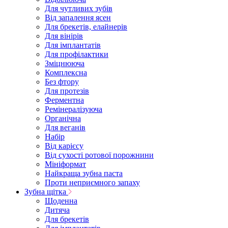
Для чутливих зубів
Від запалення ясен
Для брекетів, елайнерів
Для вінірів
Для імплантатів
Для профілактики
Зміцнююча
Комплексна
Без фтору
Для протезів
Ферментна
Ремінералізуюча
Органічна
Для веганів
Набір
Від карієсу
Від сухості ротової порожнини
Мініформат
Найкраща зубна паста
Проти неприємного запаху
Зубна щітка
Щоденна
Дитяча
Для брекетів