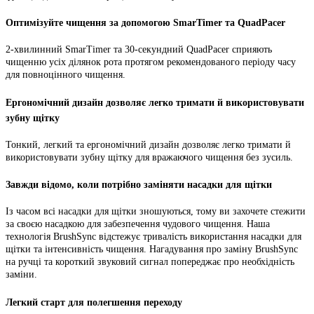
Оптимізуйте чищення за допомогою SmarTimer та QuadPacer
2-хвилинний SmarTimer та 30-секундний QuadPacer сприяють
чищенню усіх ділянок рота протягом рекомендованого періоду часу
для повноцінного чищення.
Ергономічний дизайн дозволяє легко тримати й використовувати
зубну щітку
Тонкий, легкий та ергономічний дизайн дозволяє легко тримати й
використовувати зубну щітку для вражаючого чищення без зусиль.
Завжди відомо, коли потрібно заміняти насадки для щітки
Із часом всі насадки для щітки зношуються, тому ви захочете стежити
за своєю насадкою для забезпечення чудового чищення. Наша
технологія BrushSync відстежує тривалість використання насадки для
щітки та інтенсивність чищення. Нагадування про заміну BrushSync
на ручці та короткий звуковий сигнал попереджає про необхідність
заміни.
Легкий старт для полегшення переходу