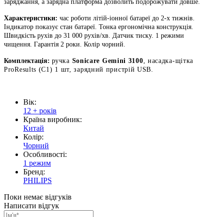
заряджання, а зарядна платформа дозволить подорожувати довше.
Характеристики:
час роботи літій-іонної батареї до 2-х тижнів.
Індикатор показує стан батареї. Тонка ергономічна конструкція.
Швидкість рухів до 31 000 рухів/хв. Датчик тиску. 1 режими
чищення. Гарантія 2 роки. Колір чорний.
Комплектація:
р
учка
Sonicare Gemini 3100
, н
асадка-щітка
ProResults (C1) 1 шт,
зарядний пристрій USB.
Вік:
12 + років
Країна виробник:
Китай
Колір:
Чорний
Особливості:
1 режим
Бренд:
PHILIPS
Поки немає відгуків
Написати відгук