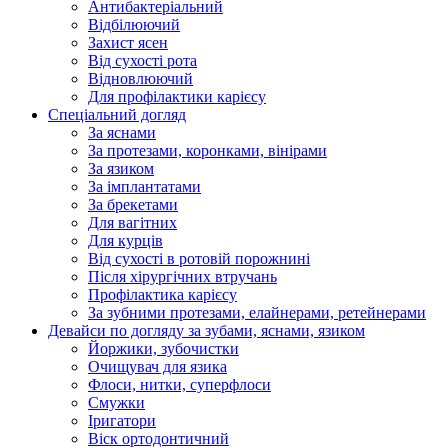
Антибактеріальний
Відбілюючий
Захист ясен
Від сухості рота
Відновлюючий
Для профілактики карієсу
Спеціальний догляд
За яснами
За протезами, коронками, вінірами
За язиком
За імплантатами
За брекетами
Для вагітних
Для курців
Від сухості в ротовій порожнині
Після хірургічних втручань
Профілактика карієсу
За зубними протезами, елайнерами, ретейнерами
Девайси по догляду за зубами, яснами, язиком
Йоржики, зубочистки
Очищувач для язика
Флоси, нитки, суперфлоси
Смужки
Іригатори
Віск ортодонтичний