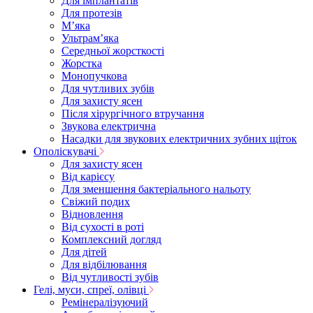
Для імплантатів
Для протезів
Мʼяка
Ультрамʼяка
Середньої жорсткості
Жорстка
Монопучкова
Для чутливих зубів
Для захисту ясен
Після хірургічного втручання
Звукова електрична
Насадки для звукових електричних зубних щіток
Ополіскувачі
Для захисту ясен
Від карієсу
Для зменшення бактеріального нальоту
Свіжий подих
Відновлення
Від сухості в роті
Комплексний догляд
Для дітей
Для відбілювання
Від чутливості зубів
Гелі, муси, спреї, олівці
Ремінералізуючий