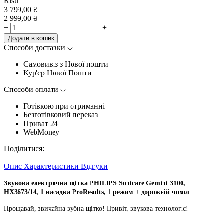
Risu
3 799,00
₴
2 999,00
₴
−
+
Додати в кошик
Способи доставки
Самовивіз з Нової пошти
Кур'єр Нової Пошти
Способи оплати
Готівкою при отриманні
Безготівковий переказ
Приват 24
WebMoney
Поділитися:
Опис
Характеристики
Відгуки
Звукова електрична щітка PHILIPS Sonicare Gemini 3100,
HX3673/14, 1 насадка ProResults, 1 режим + дорожній чохол
Прощавай, звичайна зубна щітко! Привіт, звукова технологіє!