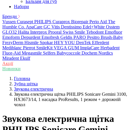
Бальзам для губ
Набори
Бренди
Vussen
Curasept
PHILIPS
Curaprox
Biorepair
Perio Aid
The
Humble Co.
ApaCare
GC
Vitis
Dentissimo
Edel+White
Osstem
GLO32
Halita
Interprox
Prooral
Swiss Smile
Tebodont
Emofluor
Emoform
Depurdent
Emofresh
Geldis
PARO
Pesitro
Brush-Baby
FrezyDerm
Hismile
Spokar
HEY YOU
DenTek
Efferdent
Mediblanc
Pierrot
SmileKit
VEGA
GUM
ImplaCare
Herbadent
Fluor-Aid
Megasmile
Selfers
Babycoccole
Dochem
Nordics
Miradent
Ekulf
Акції
Новинки
Головна
Зубна щітка
Звукова електрична
Звукова електрична щітка PHILIPS Sonicare Gemini 3100,
HX3673/14, 1 насадка ProResults, 1 режим + дорожній
чохол
Звукова електрична щітка
PHILIPS Sonicare Gemini