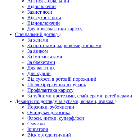
Антибактеріальний
Відбілюючий
Захист ясен
Від сухості рота
Відновлюючий
Для профілактики карієсу
Спеціальний догляд
За яснами
За протезами, коронками, вінірами
За язиком
За імплантатами
За брекетами
Для вагітних
Для курців
Від сухості в ротовій порожнині
Після хірургічних втручань
Профілактика карієсу
За зубними протезами, елайнерами, ретейнерами
Девайси по догляду за зубами, яснами, язиком
Йоржики, зубочистки
Очищувач для язика
Флоси, нитки, суперфлоси
Смужки
Іригатори
Віск ортодонтичний