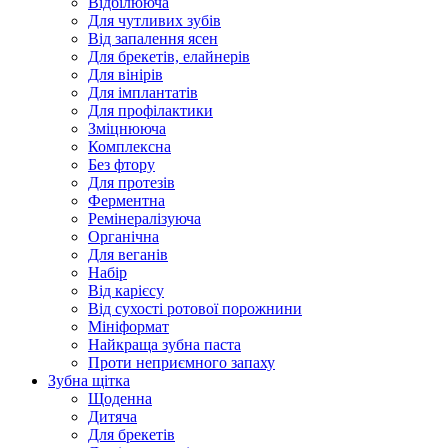
Відбілююча
Для чутливих зубів
Від запалення ясен
Для брекетів, елайнерів
Для вінірів
Для імплантатів
Для профілактики
Зміцнююча
Комплексна
Без фтору
Для протезів
Ферментна
Ремінералізуюча
Органічна
Для веганів
Набір
Від карієсу
Від сухості ротової порожнини
Мініформат
Найкраща зубна паста
Проти неприємного запаху
Зубна щітка
Щоденна
Дитяча
Для брекетів