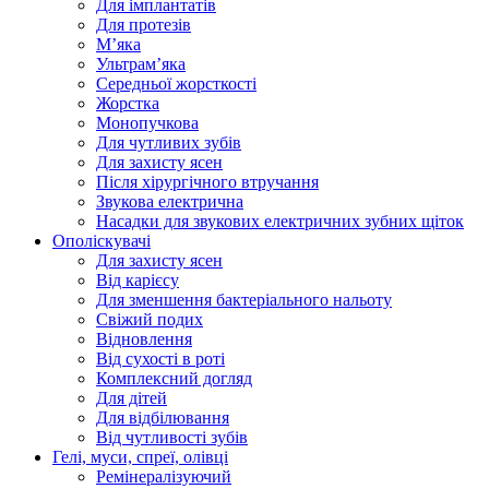
Для імплантатів
Для протезів
Мʼяка
Ультрамʼяка
Середньої жорсткості
Жорстка
Монопучкова
Для чутливих зубів
Для захисту ясен
Після хірургічного втручання
Звукова електрична
Насадки для звукових електричних зубних щіток
Ополіскувачі
Для захисту ясен
Від карієсу
Для зменшення бактеріального нальоту
Свіжий подих
Відновлення
Від сухості в роті
Комплексний догляд
Для дітей
Для відбілювання
Від чутливості зубів
Гелі, муси, спреї, олівці
Ремінералізуючий