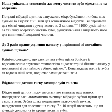
Наша унікальна технологія дає змогу чистити зуби ефективно та
обережн
о
Потужні вібрації щетинок запускають мікробульбашки глибоко між
зубами та вздовж лінії ясен для освіжаючого відчуття. Ви отримаєте
два місяці чищення вручну всього за 2 хвилин.** 31000 рухів щітки
за хвилину обережно чистять зуби, руйнують наліт і видаляють його
для виняткової щоденної чистоти.
До 3 разів краще усунення нальоту у порівнянні зі звичайною
зубною щіткою*
Клінічно доведено, що електрична зубна щітка Sonicare із
вдосконаленою звуковою технологією видаляє втричі більше нальоту у
порівнянні зі звичайною зубною щіткою*. Вона видаляє наліт із зубів
та вздовж лінії ясен, водночас захищає ваші ясна.
Вбудований датчик тиску захищає зуби та ясна
Вбудований датчик тиску автоматично визначає ваш натиск,
попереджає вас і автоматично зменшує вібрацію зубної щітки для
захисту ясен. Зубна щітка подаватиме пульсуючий звук як
нагадування для полегшення тиску. 7 з 10 людей вважають, що ця
функція допомогла їм краще чистити зуби.