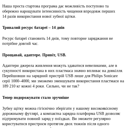
Наша проста стартова програма дає можливість поступово та
обережно нарощувати інтенсивність чищення впродовж перших
14 разів використання нової зубної щітки.
Тривалий ресурс батареї – 14 днів
Ресурс батареї становить 14 днів, тому повторне заряджання не
потрібне довгий час.
Прощавай, адаптере. Привіт, USB.
Адаптери джерела живлення можуть здаватися невеликими, але в
сукупності використана в них пластмаса значно впливає на довкілля.
Перейшовши на зарядний пристрій USB лише для Philips Sonicare
серії 1000–4000, ми зможемо зменшувати використання пластмаси на
189 210 кг кожні 4 роки. Сильно, чи не так?
Тепер подорожувати стало зручніше
Зубну щітку можна гігієнічно зберігати у нашому високоякісному
дорожньому футлярі, а компактна зарядна платформа USB дозволяє
підтримувати повний заряд у поїздках. Ви зможете регулярно
користуватися пристроєм протягом двох тижнів після одного