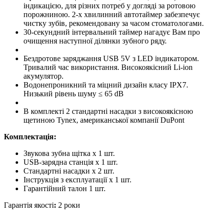
індикацією, для різних потреб у догляді за ротовою
порожниною. 2-х хвилинний автотаймер забезпечує
чистку зубів, рекомендовану за часом стоматологами.
30-секундний інтервальний таймер нагадує Вам про
очищення наступної ділянки зубного ряду.
Бездротове заряджання USB 5V з LED індикатором.
Тривалий час використання. Високоякісний Li-ion
акумулятор.
Водонепроникний та міцний дизайн класу IPX7.
Низький рівень шуму ≤ 65 dB
В комплекті 2 стандартні насадки з високоякісною
щетиною Tynex, американської компанії DuPont
Комплектація:
Звукова зубна щітка x 1 шт.
USB-зарядна станція x 1 шт.
Стандартні насадки x 2 шт.
Інструкція з експлуатації х 1 шт.
Гарантійний талон 1 шт.
Гарантія якості
:
2 роки