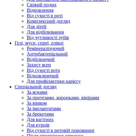
Свіжий подих
Відновлення
Від сухості в роті
Комплексний догляд
Для дітей
Для відбілювання
Від чутливості зубів
Гелі, муси, спреї, олівці
Ремінералізуючий
Антибактеріальний
Відбілюючий
Захист ясен
Від сухості рота
Відновлюючий
Для профілактики карієсу
Спеціальний догляд
За яснами
За протезами, коронками, вінірами
За язиком
За імплантатами
За брекетами
Для вагітних
Для курців
Від сухості в ротовій порожнині
Після хірургічних втручань