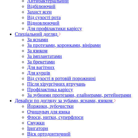
Антибактеріальний
Відбілюючий
Захист ясен
Від сухості рота
Відновлюючий
Для профілактики карієсу
Спеціальний догляд
За яснами
За протезами, коронками, вінірами
За язиком
За імплантатами
За брекетами
Для вагітних
Для курців
Від сухості в ротовій порожнині
Після хірургічних втручань
Профілактика карієсу
За зубними протезами, елайнерами, ретейнерами
Девайси по догляду за зубами, яснами, язиком
Йоржики, зубочистки
Очищувач для язика
Флоси, нитки, суперфлоси
Смужки
Іригатори
Віск ортодонтичний