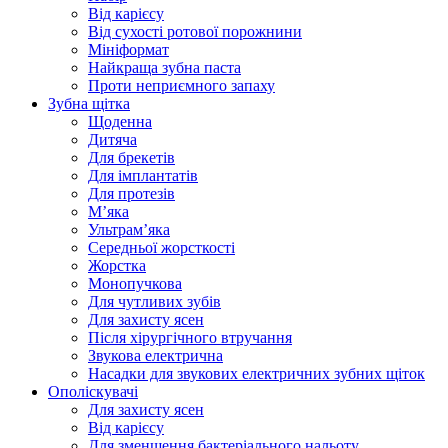
Від карієсу
Від сухості ротової порожнини
Мініформат
Найкраща зубна паста
Проти неприємного запаху
Зубна щітка
Щоденна
Дитяча
Для брекетів
Для імплантатів
Для протезів
Мʼяка
Ультрамʼяка
Середньої жорсткості
Жорстка
Монопучкова
Для чутливих зубів
Для захисту ясен
Після хірургічного втручання
Звукова електрична
Насадки для звукових електричних зубних щіток
Ополіскувачі
Для захисту ясен
Від карієсу
Для зменшення бактеріального нальоту