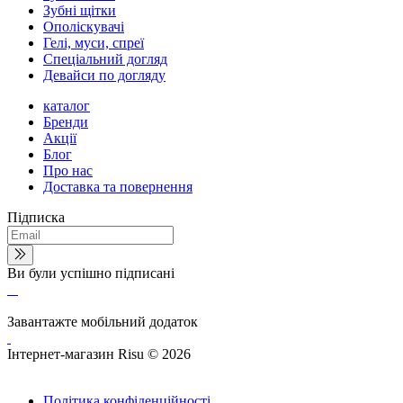
Зубні щітки
Ополіскувачі
Гелі, муси, спреї
Спеціальний догляд
Девайси по догляду
каталог
Бренди
Акції
Блог
Про нас
Доставка та повернення
Підписка
Ви були успішно підписані
Завантажте мобільний додаток
Інтернет-магазин Risu © 2026
Політика конфіденційності