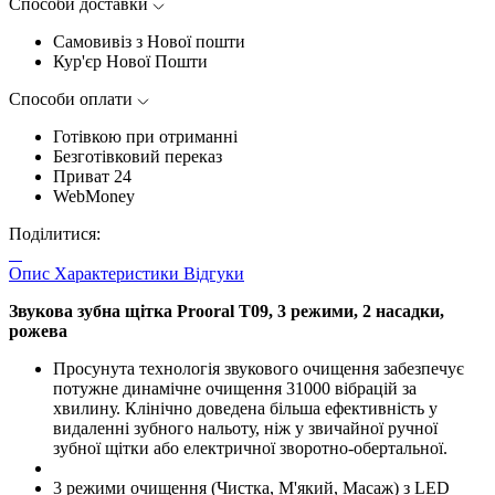
Способи доставки
Самовивіз з Нової пошти
Кур'єр Нової Пошти
Способи оплати
Готівкою при отриманні
Безготівковий переказ
Приват 24
WebMoney
Поділитися:
Опис
Характеристики
Відгуки
Звукова зубна щітка Prooral T09, 3 режими, 2 насадки,
рожева
Просунута технологія звукового очищення забезпечує
потужне динамічне очищення 31000 вібрацій за
хвилину. Клінічно доведена більша ефективність у
видаленні зубного нальоту, ніж у звичайної ручної
зубної щітки або електричної зворотно-обертальної.
3 режими очищення (Чистка, М'який, Масаж) з LED