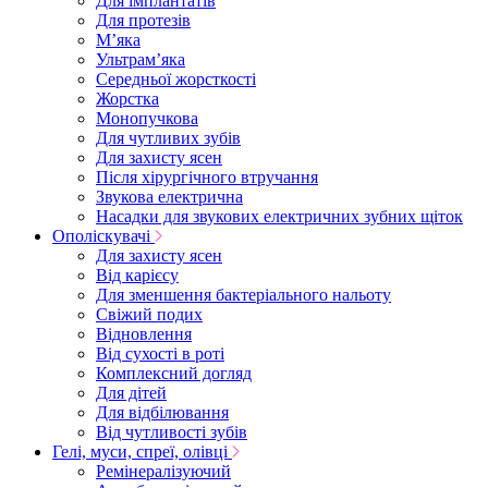
Для імплантатів
Для протезів
Мʼяка
Ультрамʼяка
Середньої жорсткості
Жорстка
Монопучкова
Для чутливих зубів
Для захисту ясен
Після хірургічного втручання
Звукова електрична
Насадки для звукових електричних зубних щіток
Ополіскувачі
Для захисту ясен
Від карієсу
Для зменшення бактеріального нальоту
Свіжий подих
Відновлення
Від сухості в роті
Комплексний догляд
Для дітей
Для відбілювання
Від чутливості зубів
Гелі, муси, спреї, олівці
Ремінералізуючий