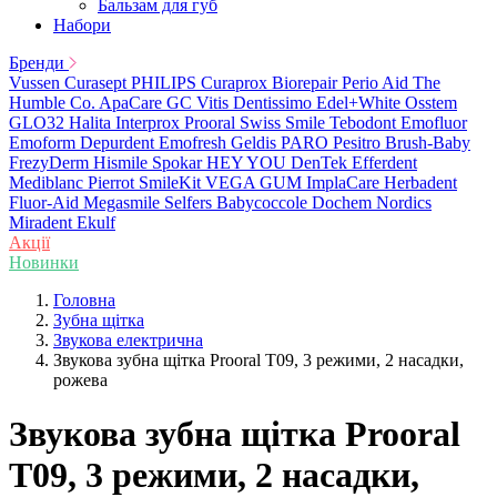
Бальзам для губ
Набори
Бренди
Vussen
Curasept
PHILIPS
Curaprox
Biorepair
Perio Aid
The
Humble Co.
ApaCare
GC
Vitis
Dentissimo
Edel+White
Osstem
GLO32
Halita
Interprox
Prooral
Swiss Smile
Tebodont
Emofluor
Emoform
Depurdent
Emofresh
Geldis
PARO
Pesitro
Brush-Baby
FrezyDerm
Hismile
Spokar
HEY YOU
DenTek
Efferdent
Mediblanc
Pierrot
SmileKit
VEGA
GUM
ImplaCare
Herbadent
Fluor-Aid
Megasmile
Selfers
Babycoccole
Dochem
Nordics
Miradent
Ekulf
Акції
Новинки
Головна
Зубна щітка
Звукова електрична
Звукова зубна щітка Prooral T09, 3 режими, 2 насадки,
рожева
Звукова зубна щітка Prooral
T09, 3 режими, 2 насадки,