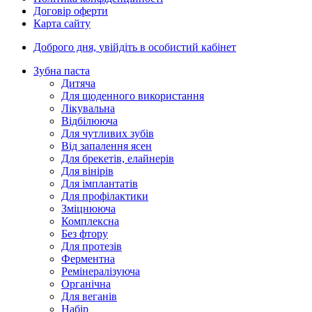
Договір оферти
Карта сайту
Доброго дня,
увійдіть в особистий кабінет
Зубна паста
Дитяча
Для щоденного використання
Лікувальна
Відбілююча
Для чутливих зубів
Від запалення ясен
Для брекетів, елайнерів
Для вінірів
Для імплантатів
Для профілактики
Зміцнююча
Комплексна
Без фтору
Для протезів
Ферментна
Ремінералізуюча
Органічна
Для веганів
Набір