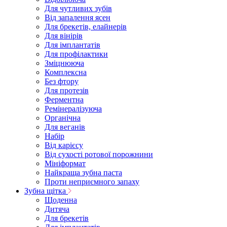
Для чутливих зубів
Від запалення ясен
Для брекетів, елайнерів
Для вінірів
Для імплантатів
Для профілактики
Зміцнююча
Комплексна
Без фтору
Для протезів
Ферментна
Ремінералізуюча
Органічна
Для веганів
Набір
Від карієсу
Від сухості ротової порожнини
Мініформат
Найкраща зубна паста
Проти неприємного запаху
Зубна щітка
Щоденна
Дитяча
Для брекетів