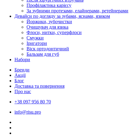
Профілактика карієсу
За зубними протезами, елайнерами, ретейнерами
Девайси по догляду за зубами, яснами, язиком
Йоржики, зубочистки
Очищувач для язика
Флоси, нитки, суперфлоси
Смужки
Іригатори
Віск ортодонтичний
Бальзам для губ
Набори
Бренди
Акції
Блог
Доставка та повернення
Про нас
+38 097 956 80 70
info@risu.pro