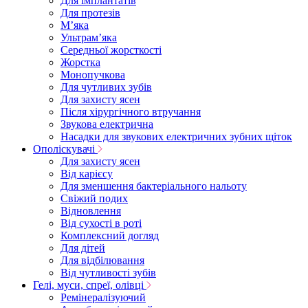
Для імплантатів
Для протезів
Мʼяка
Ультрамʼяка
Середньої жорсткості
Жорстка
Монопучкова
Для чутливих зубів
Для захисту ясен
Після хірургічного втручання
Звукова електрична
Насадки для звукових електричних зубних щіток
Ополіскувачі
Для захисту ясен
Від карієсу
Для зменшення бактеріального нальоту
Свіжий подих
Відновлення
Від сухості в роті
Комплексний догляд
Для дітей
Для відбілювання
Від чутливості зубів
Гелі, муси, спреї, олівці
Ремінералізуючий