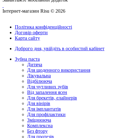
Інтернет-магазин Risu © 2026
Політика конфіденційності
Договір оферти
Карта сайту
Доброго дня,
увійдіть в особистий кабінет
Зубна паста
Дитяча
Для щоденного використання
Лікувальна
Відбілююча
Для чутливих зубів
Від запалення ясен
Для брекетів, елайнерів
Для вінірів
Для імплантатів
Для профілактики
Зміцнююча
Комплексна
Без фтору
Для протезів