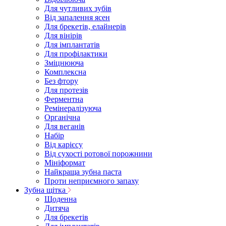
Для чутливих зубів
Від запалення ясен
Для брекетів, елайнерів
Для вінірів
Для імплантатів
Для профілактики
Зміцнююча
Комплексна
Без фтору
Для протезів
Ферментна
Ремінералізуюча
Органічна
Для веганів
Набір
Від карієсу
Від сухості ротової порожнини
Мініформат
Найкраща зубна паста
Проти неприємного запаху
Зубна щітка
Щоденна
Дитяча
Для брекетів