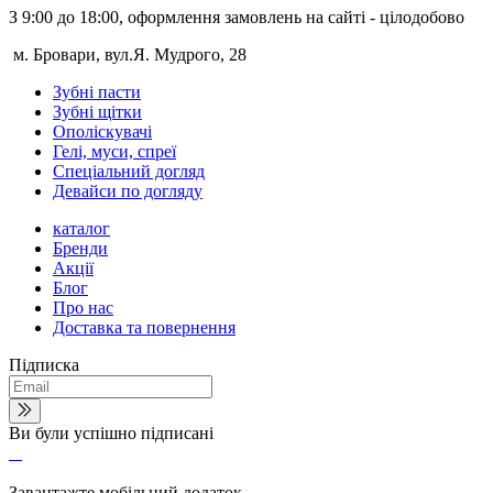
З 9:00 до 18:00, оформлення замовлень на сайті - цілодобово
м. Бровари, вул.Я. Мудрого, 28
Зубні пасти
Зубні щітки
Ополіскувачі
Гелі, муси, спреї
Спеціальний догляд
Девайси по догляду
каталог
Бренди
Акції
Блог
Про нас
Доставка та повернення
Підписка
Ви були успішно підписані
Завантажте мобільний додаток