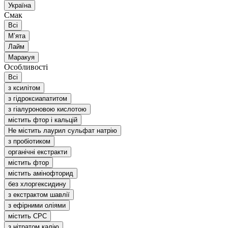
Україна
Смак
Всі
Мʼята
Лайм
Маракуя
Особливості
Всі
з ксилітом
з гідроксиапатитом
з гіалуроновою кислотою
містить фтор і кальцій
Не містить лаурил сульфат натрію
з пробіотиком
органічні екстракти
містить фтор
містить амінофторид
без хлоргексидину
з екстрактом шавлії
з ефірними оліями
містить CPC
з нітратом калію