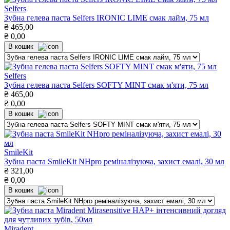
Selfers
Зубна гелева паста Selfers IRONIC LIME смак лайм, 75 мл
₴
465,00
₴
0,00
В кошик
Selfers
Зубна гелева паста Selfers SOFTY MINT смак м'яти, 75 мл
₴
465,00
₴
0,00
В кошик
SmileKit
Зубна паста SmileKit NHpro реміналізуюча, захист емалі, 30 мл
₴
321,00
₴
0,00
В кошик
Miradent