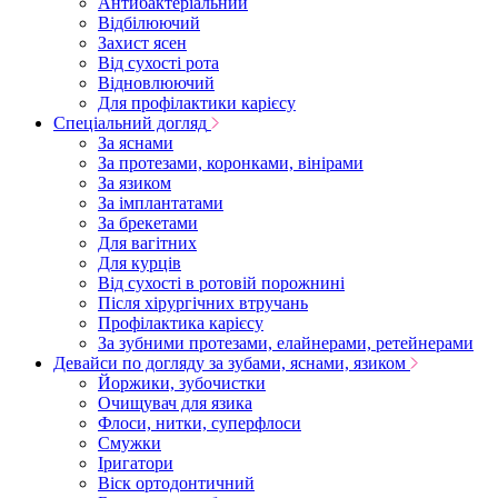
Антибактеріальний
Відбілюючий
Захист ясен
Від сухості рота
Відновлюючий
Для профілактики карієсу
Спеціальний догляд
За яснами
За протезами, коронками, вінірами
За язиком
За імплантатами
За брекетами
Для вагітних
Для курців
Від сухості в ротовій порожнині
Після хірургічних втручань
Профілактика карієсу
За зубними протезами, елайнерами, ретейнерами
Девайси по догляду за зубами, яснами, язиком
Йоржики, зубочистки
Очищувач для язика
Флоси, нитки, суперфлоси
Смужки
Іригатори
Віск ортодонтичний