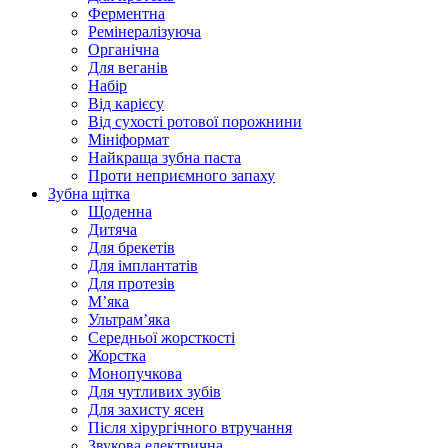
Ферментна
Ремінералізуюча
Органічна
Для веганів
Набір
Від карієсу
Від сухості ротової порожнини
Мініформат
Найкраща зубна паста
Проти неприємного запаху
Зубна щітка
Щоденна
Дитяча
Для брекетів
Для імплантатів
Для протезів
Мʼяка
Ультрамʼяка
Середньої жорсткості
Жорстка
Монопучкова
Для чутливих зубів
Для захисту ясен
Після хірургічного втручання
Звукова електрична