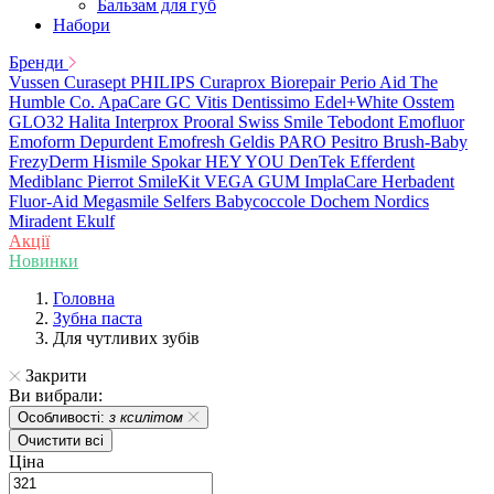
Бальзам для губ
Набори
Бренди
Vussen
Curasept
PHILIPS
Curaprox
Biorepair
Perio Aid
The
Humble Co.
ApaCare
GC
Vitis
Dentissimo
Edel+White
Osstem
GLO32
Halita
Interprox
Prooral
Swiss Smile
Tebodont
Emofluor
Emoform
Depurdent
Emofresh
Geldis
PARO
Pesitro
Brush-Baby
FrezyDerm
Hismile
Spokar
HEY YOU
DenTek
Efferdent
Mediblanc
Pierrot
SmileKit
VEGA
GUM
ImplaCare
Herbadent
Fluor-Aid
Megasmile
Selfers
Babycoccole
Dochem
Nordics
Miradent
Ekulf
Акції
Новинки
Головна
Зубна паста
Для чутливих зубів
Закрити
Ви вибрали:
Особливості:
з ксилітом
Очистити всі
Ціна