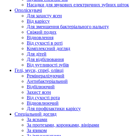
Насадки для звукових електричних зубних щіток
Ополіскувачі
Для захисту ясен
Від карієсу
Для зменшення бактеріального нальоту
Свіжий подих
Відновлення
Від сухості в роті
Комплексний догляд
Для дітей
Для відбілювання
Від чутливості зубів
Гелі, муси, спреї, олівці
Ремінералізуючий
Антибактеріальний
Відбілюючий
Захист ясен
Від сухості рота
Відновлюючий
Для профілактики карієсу
Спеціальний догляд
За яснами
За протезами, коронками, вінірами
За язиком
За імплантатами