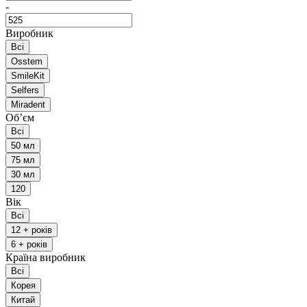
-
Виробник
Всі
Osstem
SmileKit
Selfers
Miradent
Обʼєм
Всі
50 мл
75 мл
30 мл
120
Вік
Всі
12 + років
6 + років
Країна виробник
Всі
Корея
Китай