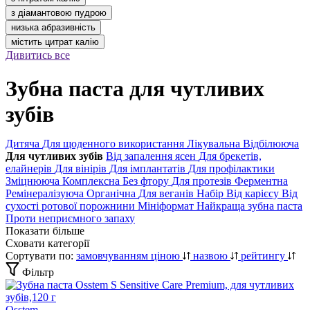
з діамантовою пудрою
низька абразивність
містить цитрат калію
Дивитись все
Зубна паста для чутливих
зубів
Дитяча
Для щоденного використання
Лікувальна
Відбілююча
Для чутливих зубів
Від запалення ясен
Для брекетів,
елайнерів
Для вінірів
Для імплантатів
Для профілактики
Зміцнююча
Комплексна
Без фтору
Для протезів
Ферментна
Ремінералізуюча
Органічна
Для веганів
Набір
Від карієсу
Від
сухості ротової порожнини
Мініформат
Найкраща зубна паста
Проти неприємного запаху
Показати більше
Сховати категорії
Сортувати по:
замовчуванням
ціною
назвою
рейтингу
Фільтр
Osstem