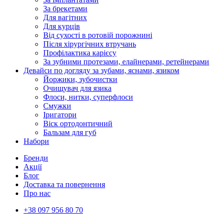
За брекетами
Для вагітних
Для курців
Від сухості в ротовій порожнині
Після хірургічних втручань
Профілактика карієсу
За зубними протезами, елайнерами, ретейнерами
Девайси по догляду за зубами, яснами, язиком
Йоржики, зубочистки
Очищувач для язика
Флоси, нитки, суперфлоси
Смужки
Іригатори
Віск ортодонтичний
Бальзам для губ
Набори
Бренди
Акції
Блог
Доставка та повернення
Про нас
+38 097 956 80 70