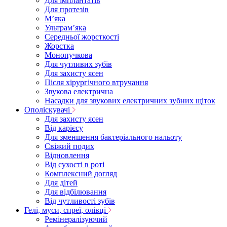
Для імплантатів
Для протезів
Мʼяка
Ультрамʼяка
Середньої жорсткості
Жорстка
Монопучкова
Для чутливих зубів
Для захисту ясен
Після хірургічного втручання
Звукова електрична
Насадки для звукових електричних зубних щіток
Ополіскувачі
Для захисту ясен
Від карієсу
Для зменшення бактеріального нальоту
Свіжий подих
Відновлення
Від сухості в роті
Комплексний догляд
Для дітей
Для відбілювання
Від чутливості зубів
Гелі, муси, спреї, олівці
Ремінералізуючий