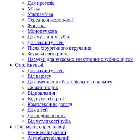
Для протезів
Мʼяка
Ультрамʼяка
Середньої жорсткості
Жорстка
Монопучкова
Для чутливих зубів
Для захисту ясен
Після хірургічного втручання
Звукова електрична
Насадки для звукових електричних зубних щіток
Ополіскувачі
Для захисту ясен
Від карієсу
Для зменшення бактеріального нальоту
Свіжий подих
Відновлення
Від сухості в роті
Комплексний догляд
Для дітей
Для відбілювання
Від чутливості зубів
Гелі, муси, спреї, олівці
Ремінералізуючий
Антибактеріальний