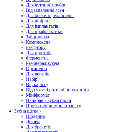
Для чутливих зубів
Від запалення ясен
Для брекетів, елайнерів
Для вінірів
Для імплантатів
Для профілактики
Зміцнююча
Комплексна
Без фтору
Для протезів
Ферментна
Ремінералізуюча
Органічна
Для веганів
Набір
Від карієсу
Від сухості ротової порожнини
Мініформат
Найкраща зубна паста
Проти неприємного запаху
Зубна щітка
Щоденна
Дитяча
Для брекетів