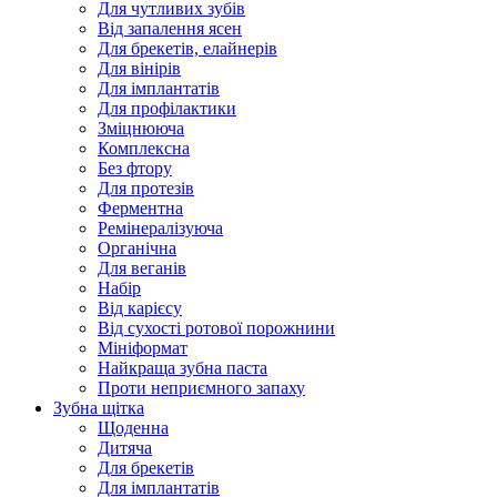
Для чутливих зубів
Від запалення ясен
Для брекетів, елайнерів
Для вінірів
Для імплантатів
Для профілактики
Зміцнююча
Комплексна
Без фтору
Для протезів
Ферментна
Ремінералізуюча
Органічна
Для веганів
Набір
Від карієсу
Від сухості ротової порожнини
Мініформат
Найкраща зубна паста
Проти неприємного запаху
Зубна щітка
Щоденна
Дитяча
Для брекетів
Для імплантатів