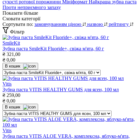
сухості ротової порожнини
Мініформат
Найкраща зубна паста
Проти неприємного запаху
Показати більше
Сховати категорії
Сортувати по:
замовчуванням
ціною
назвою
рейтингу
Фільтр
SmileKit
Зубна паста SmileKit Fluoride+, свіжа м'ята, 60 г
₴
321,00
₴
0,00
В кошик
Vitis
Зубна паста VITIS HEALTHY GUMS для ясен, 100 мл
₴
259,00
₴
0,00
В кошик
Vitis
Зубна паста VITIS ALOE VERA, комплексна, яблуко-м'ята,