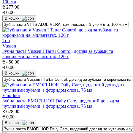
100 мл
₴
277,00
₴
0,00
В кошик
Топ
Vussen
Зубна паста Vussen I Tartar Control, догляд за зубами та
коронками на імплантатах, 120 г
₴
450,00
₴
0,00
В кошик
Emofluor
Зубна паста EMOFLUOR Daily Care, щоденний догляд за
чутливими зубами, з фторидом олова, 75 мл
₴
678,00
₴
0,00
В кошик