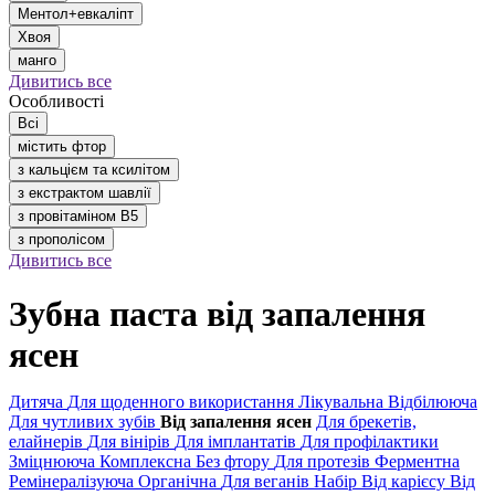
Ментол+евкаліпт
Хвоя
манго
Дивитись все
Особливості
Всі
містить фтор
з кальцієм та ксилітом
з екстрактом шавлії
з провітаміном В5
з прополісом
Дивитись все
Зубна паста від запалення
ясен
Дитяча
Для щоденного використання
Лікувальна
Відбілююча
Для чутливих зубів
Від запалення ясен
Для брекетів,
елайнерів
Для вінірів
Для імплантатів
Для профілактики
Зміцнююча
Комплексна
Без фтору
Для протезів
Ферментна
Ремінералізуюча
Органічна
Для веганів
Набір
Від карієсу
Від