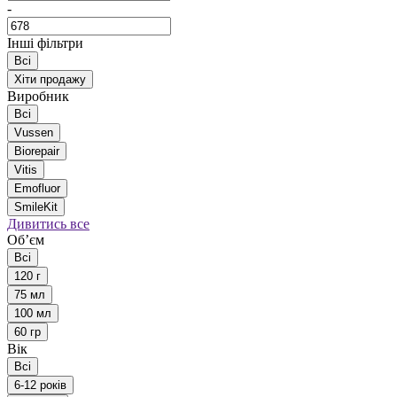
-
Інші фільтри
Всі
Хіти продажу
Виробник
Всі
Vussen
Biorepair
Vitis
Emofluor
SmileKit
Дивитись все
Обʼєм
Всі
120 г
75 мл
100 мл
60 гр
Вік
Всі
6-12 років