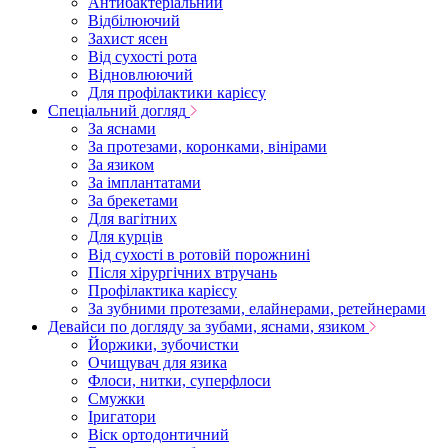
Антибактеріальний
Відбілюючий
Захист ясен
Від сухості рота
Відновлюючий
Для профілактики карієсу
Спеціальний догляд
За яснами
За протезами, коронками, вінірами
За язиком
За імплантатами
За брекетами
Для вагітних
Для курців
Від сухості в ротовій порожнині
Після хірургічних втручань
Профілактика карієсу
За зубними протезами, елайнерами, ретейнерами
Девайси по догляду за зубами, яснами, язиком
Йоржики, зубочистки
Очищувач для язика
Флоси, нитки, суперфлоси
Смужки
Іригатори
Віск ортодонтичний