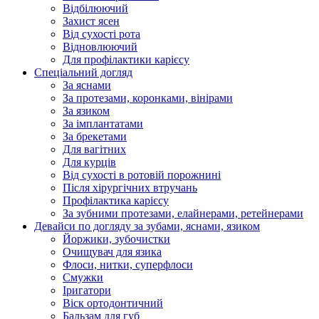
Відбілюючий
Захист ясен
Від сухості рота
Відновлюючий
Для профілактики карієсу
Спеціальний догляд
За яснами
За протезами, коронками, вінірами
За язиком
За імплантатами
За брекетами
Для вагітних
Для курців
Від сухості в ротовій порожнині
Після хірургічних втручань
Профілактика карієсу
За зубними протезами, елайнерами, ретейнерами
Девайси по догляду за зубами, яснами, язиком
Йоржики, зубочистки
Очищувач для язика
Флоси, нитки, суперфлоси
Смужки
Іригатори
Віск ортодонтичний
Бальзам для губ