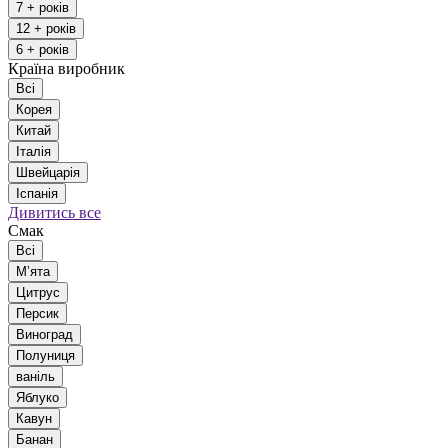
7 + років
12 + років
6 + років
Країна виробник
Всі
Корея
Китай
Італія
Швейцарія
Іспанія
Дивитись все
Смак
Всі
Мʼята
Цитрус
Персик
Виноград
Полуниця
ваніль
Яблуко
Кавун
Банан